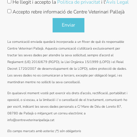
He llegit i accepto la
Politica de privacitat
i l'
Avís Legal
Accepto rebre informació de Centre Veterinari Pallejà
Enviar
La comunicació enviada quedarà incorporada a un fitxer de què és responsable
Centre Veterinari Pallejà. Aquesta comunicació s’utilitzarà exclusivament per
tractar les seves dades per atendre la seva sol·licitud, sempre d’acord al
Reglament (UE) 2016/679 (RGPD), la Llei Orgànica 15/1999 (LOPD) i el Reial
Decret 1720/2007 de desenvolupament de la LOPD), sobre protecció de dades.
Les seves dades no es comunicaran a tercers, excepte per obligació legal, i es
mantindran mentre no sol·liciti la seva cancel·lació.
En qualsevol moment vostè pot exercir els drets d’accés, rectificació, portabilitat i
oposició, o si escau, a la limitació i / o cancel·lació de el tractament, comunicant-ho
per escrit, indicant les seves dades personals a C/ Mare de Déu de Loreto 87,
08780 de Pallejà o mitjançant un correu electrònic a
info@centreveterinaripalleja.cat
Els camps marcats amb asterisc (*) són obligatoris