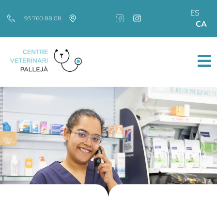
ES
93 760 88 08
CA