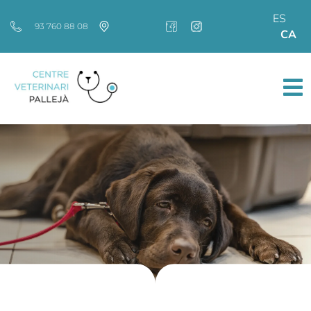
ES
93 760 88 08
CA